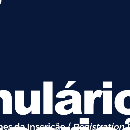
o
ulári
hes da Inscrição /
Registration 