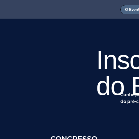
O Even
Ins
do 
Conheça 
do pré-c
CONGRESSO