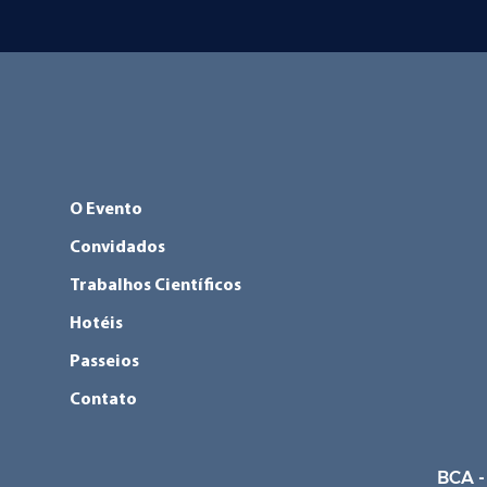
O Evento
Convidados
Trabalhos Científicos
Hotéis
Passeios
Contato
BCA -