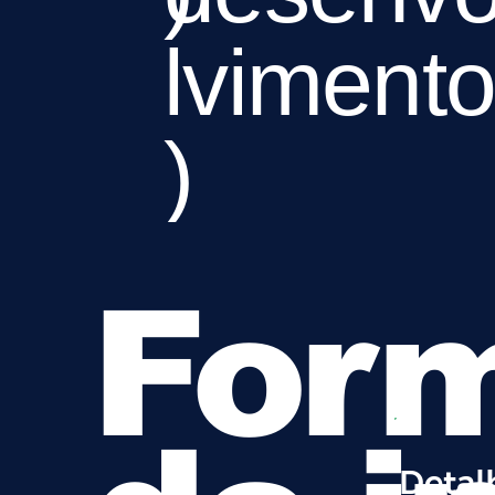
lviment
)
Form
Detal