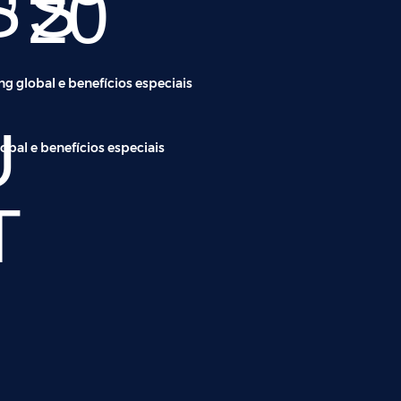
S
S
0
20
0
0
g global e benefícios especiais
U
bal e benefícios especiais
T