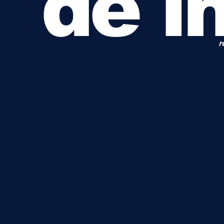
de i
P
u
p
r