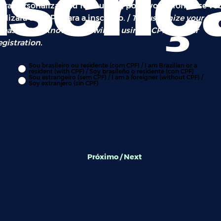
nscriç
ara personalizar seu formulário, por favor, informe se vo
tilizará um CPF para a inscrição. /
To customize your for
lease let us know if you will be using a CPF for your
egistration.
Sou brasileiro ou residente (com CPF) / I am Brazilian or a
resident (with CPF) / Soy brasileño o residente (con CPF)
Sou estrangeiro (sem CPF) / I am a foreigner (without CPF) /
Soy extranjero (sin CPF)
Próximo / Next