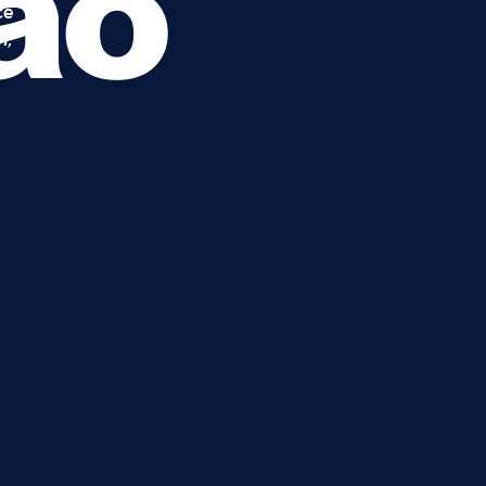
ão
cê
m,