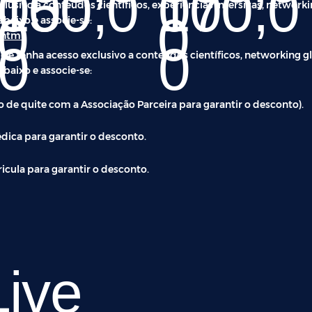
00
150,0
00
170,0
usivo a conteúdos científicos, experiências imersivas, networkin
0
0
baixo e associe-se:
.html
0
0
tenha acesso exclusivo a conteúdos científicos, networking glo
baixo e associe-se:
 de quite com a Associação Parceira para garantir o desconto).
dica para garantir o desconto.
cula para garantir o desconto.
Live