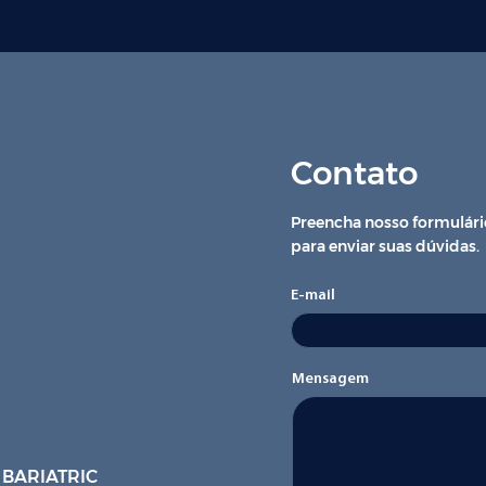
Contato
Preencha nosso formulári
para enviar suas dúvidas.
E-mail
Mensagem
 BARIATRIC