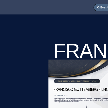
O Even
FRAN
GUTT