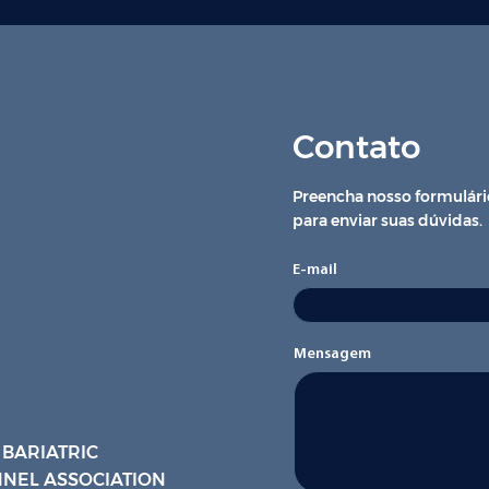
Contato
Preencha nosso formulári
para enviar suas dúvidas.
E-mail
Mensagem
 BARIATRIC
NEL ASSOCIATION