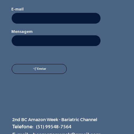
E-mail
Mensagem
Enviar
2nd BC Amazon Week - Bariatric Channel
Telefone:
(51) 99548-7564