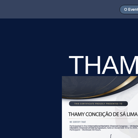
O Even
THAM
DE S