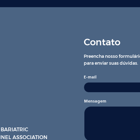
Contato
Preencha nosso formulári
para enviar suas dúvidas.
E-mail
Mensagem
 BARIATRIC
NEL ASSOCIATION