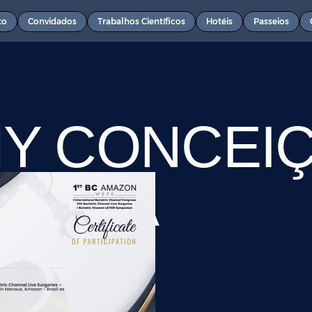
to
Convidados
Trabalhos Científicos
Hotéis
Passeios
Y CONCEI
Á LIMA