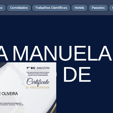
to
Convidados
Trabalhos Científicos
Hotéis
Passeios
A MANUELA
NIMO DE
EIRA