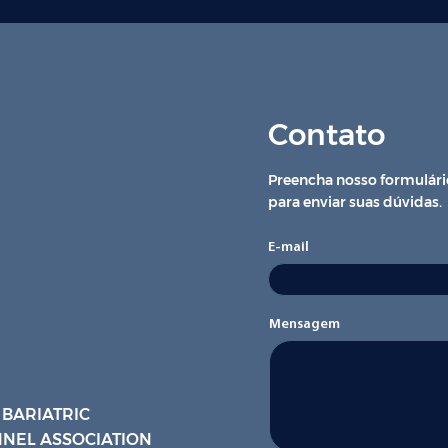
Contato
Preencha nosso formulári
para enviar suas dúvidas.
E-mail
Mensagem
 BARIATRIC
NEL ASSOCIATION