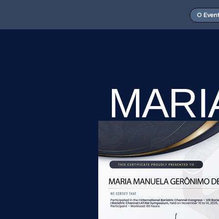
O Even
MARI
GERÔ
OLIV