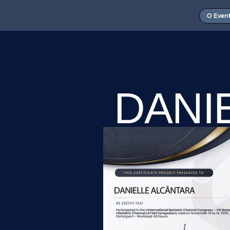
O Even
DANI