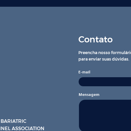
Contato
Preencha nosso formulári
para enviar suas dúvidas.
E-mail
Mensagem
 BARIATRIC
NEL ASSOCIATION