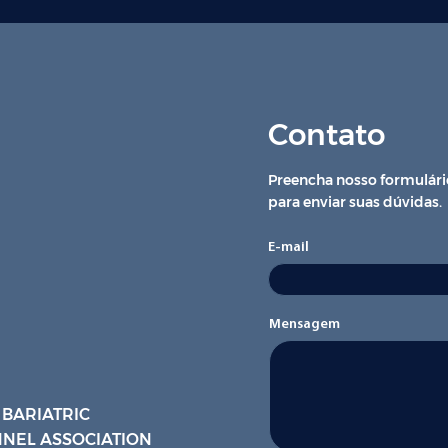
Contato
Preencha nosso formulári
para enviar suas dúvidas.
E-mail
Mensagem
 BARIATRIC
NEL ASSOCIATION