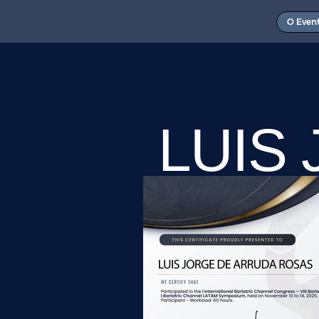
O Even
LUIS
ARRU